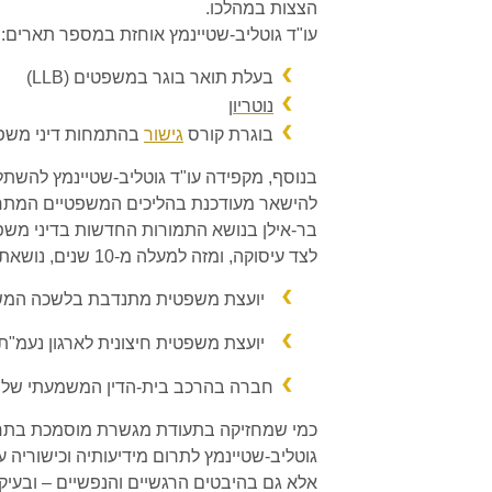
הצצות במהלכו.
עו"ד גוטליב-שטיינמץ אוחזת במספר תארים:
בעלת תואר בוגר במשפטים (LLB)
נוטריון
בוגרת קורס
גישור
בהתמחות דיני משפח
בנוסף, מקפידה עו"ד גוטליב-שטיינמץ להשת
להישאר מעודכנת בהליכים המשפטיים המתחד
בר-אילן בנושא התמורות החדשות בדיני משפ
לצד עיסוקה, ומזה למעלה מ-10 שנים, נושאת עו"ד גוטליב-שטיינמץ במספר תפקידים:
יועצת משפטית מתנדבת בלשכה המשפט
יועצת משפטית חיצונית לארגון נעמ"ת
חברה בהרכב בית-הדין המשמעתי של מח
כמי שמחזיקה בתעודת מגשרת מוסמכת בתחו
גוטליב-שטיינמץ לתרום מידיעותיה וכישוריה 
אלא גם בהיבטים הרגשיים והנפשיים – ובעיק