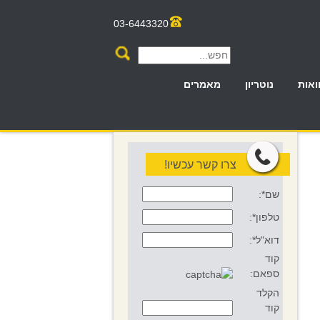
03-6443320
ואות
נוטריון
מאמרים
צרו קשר עכשיו!
שם*:
טלפון*:
דוא"ל*:
קוד
ספאם:
הקלד
קוד