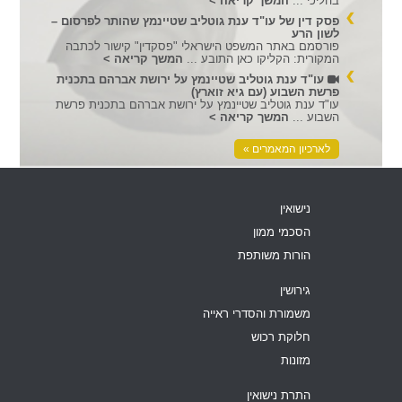
בהליכי ...
המשך קריאה >
פסק דין של עו"ד ענת גוטליב שטיינמץ שהותר לפרסום –
לשון הרע
פורסמם באתר המשפט הישראלי "פסקדין" קישור לכתבה
המקורית: הקליקו כאן התובע ...
המשך קריאה >
עו"ד ענת גוטליב שטיינמץ על ירושת אברהם בתכנית
פרשת השבוע (עם גיא זוארץ)
עו"ד ענת גוטליב שטיינמץ על ירושת אברהם בתכנית פרשת
השבוע ...
המשך קריאה >
לארכיון המאמרים »
נישואין
הסכמי ממון
הורות משותפת
גירושין
משמורת והסדרי ראייה
חלוקת רכוש
מזונות
התרת נישואין