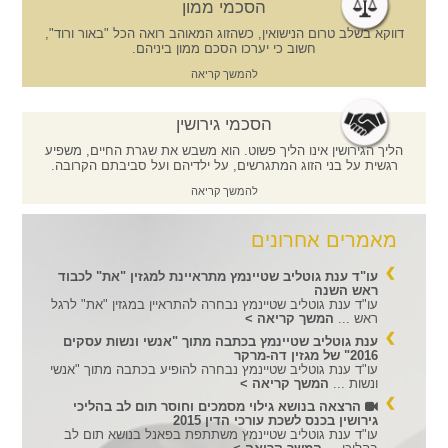
הסכמי ממון
דווקא בשלב טרום הנישואין, כשהזוג המאוהב רואה הכל "באור ורוד",
חשוב כי יערכו הסכם ממון ביניהם.
להמשך קריאה
הסכמי גירושין
הליך הגירושין אינו הליך פשוט. הוא משבש את שגרת החיים, משפיע
רגשית על בני הזוג המתגרשים, על ילדיהם ועל סביבתם הקרובה.
להמשך קריאה
מאמרים אחרונים
עו"ד ענת גוטליב שטיינמץ מתראיינת למגזין "את" לכבוד
ראש השנה
עו"ד ענת גוטליב שטיינמץ נבחרה להתראיין במגזין "את" לרגל
ראש ...
המשך קריאה >
ענת גוטליב שטיינמץ בכתבה מתוך "אנשי ונשות עסקים
2016" של מגזין דה-מרקר
עו"ד ענת גוטליב שטיינמץ נבחרה להופיע בכתבה מתוך "אנשי
ונשות ...
המשך קריאה >
הרצאה בנושא גילוי מסמכים וחוסר תום לב בהליכי
גירושין בכנס לשכת עורכי הדין 2015
עו"ד ענת גוטליב שטיינמץ משתתפת בפאנל בנושא תום לב