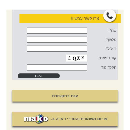
צרו קשר עכשיו!
שם*:
טלפון*:
דוא"ל*:
קוד ספאם:
הקלד קוד
ענת בתקשורת
פורום משמורת והסדרי ראייה ב-