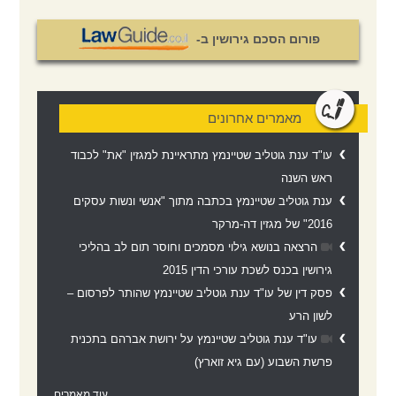
פורום הסכם גירושין ב-
מאמרים אחרונים
עו"ד ענת גוטליב שטיינמץ מתראיינת למגזין "את" לכבוד
ראש השנה
ענת גוטליב שטיינמץ בכתבה מתוך "אנשי ונשות עסקים
2016" של מגזין דה-מרקר
הרצאה בנושא גילוי מסמכים וחוסר תום לב בהליכי
גירושין בכנס לשכת עורכי הדין 2015
פסק דין של עו"ד ענת גוטליב שטיינמץ שהותר לפרסום –
לשון הרע
עו"ד ענת גוטליב שטיינמץ על ירושת אברהם בתכנית
פרשת השבוע (עם גיא זוארץ)
עוד מאמרים...